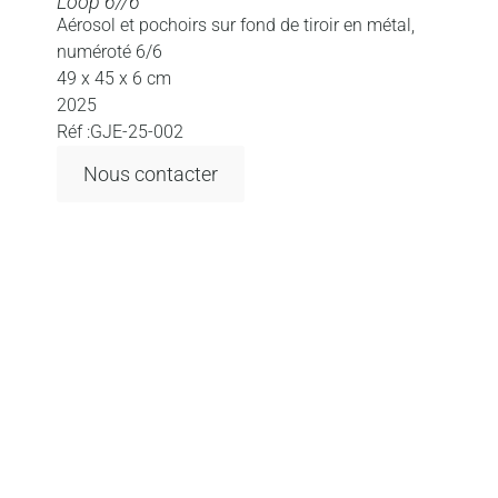
Loop 6//6
Aérosol et pochoirs sur fond de tiroir en métal,
numéroté 6/6
49 x 45 x 6 cm
2025
Réf :GJE-25-002
Nous contacter