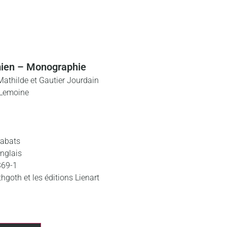
mien – Monographie
Mathilde et Gautier Jourdain
 Lemoine
rabats
anglais
369-1
hgoth et les éditions Lienart