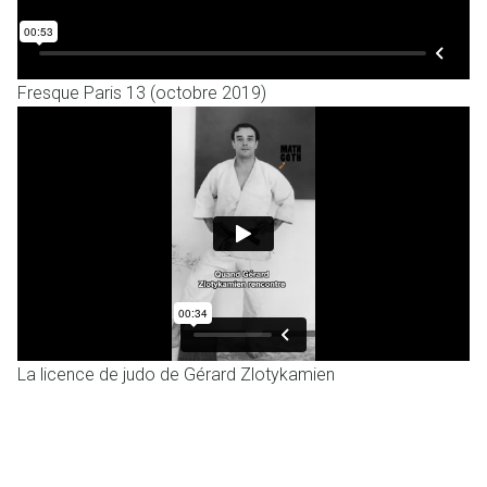
Fresque Paris 13 (octobre 2019)
La licence de judo de Gérard Zlotykamien