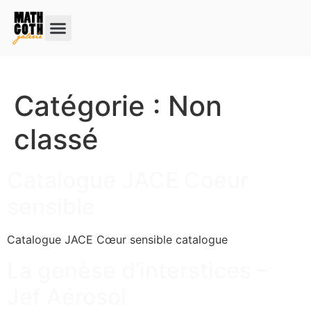
Catégorie :
Non
classé
Catalogue JACE Coeur
sensible
Catalogue JACE Cœur sensible catalogue
La genèse d’interstices –
Jef Aérosol